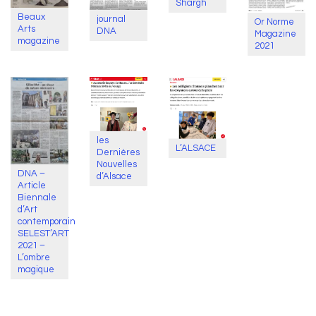
Shargh
Beaux
journal
Or Norme
Arts
DNA
Magazine
magazine
2021
les
L’ALSACE
Dernières
Nouvelles
DNA –
d’Alsace
Article
Biennale
d’Art
contemporain
SELEST’ART
2021 –
L’ombre
magique