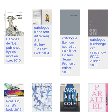
catalogue
(Ils se sont
dit a dieu)
catalogue
L’épopée
catalogue
Art
(Le nom
de Noé,
(Exchange
Gallery
secret du
published
art
“Le Point
Soleil) Art
by Les
residency)
Fort” 2014
Gallery
mots en
FRAC
Jean-
soie, 2010
Alsace
Francois
2015
Kaiser
2015
Nord Sud,
artist’s
book, 2017