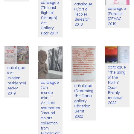
catalogue
catalogue
(The last
catalogue
( L’art à
flight of
(Parallel
l’école)
Simurgh)
)CEAAC
Sélestat
Art
2019
2018
Gallery
Hoor 2017
catalogue
catalogue
“the Song
(art
of the
mission
catalogue
North”
residency)
catalogue
( Un
Quai
APAP
(Dreaming
monde
Branly
2019
the Dark)
infini :
museum
gallery
Artistes
2022
Christian
shamanes,
Berst
“around
2022
an art
collection
from
Himalaya”)